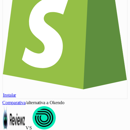
Instalar
Comparativa
/
alternativa a Okendo
VS